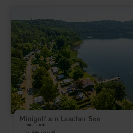
meer
informatie
over:
Minigolf
am
Laacher
See
Minigolf am Laacher See
Maria Laach
Vandaag geopend