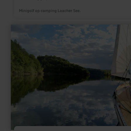
Minigolf op camping Laacher See.
meer
informatie
over:
RurseeZeit