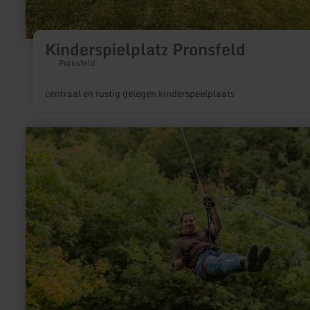
Kinderspielplatz Pronsfeld
Pronsfeld
centraal en rustig gelegen kinderspeelplaats
meer
informatie
over:
Freizeitpark
EifelAdventures