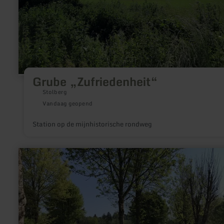
Grube „Zufriedenheit“
Stolberg
Vandaag geopend
Station op de mijnhistorische rondweg
meer
informatie
over:
Ferienpark
Eifellux