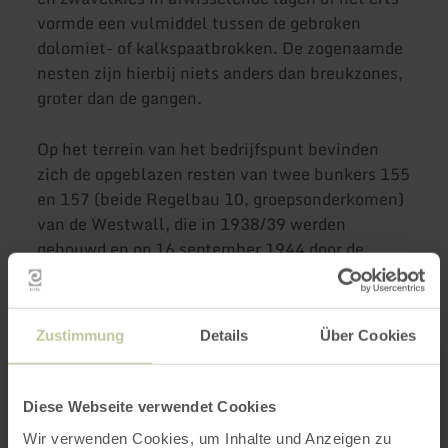
vormde een vulmiddel tussen de gebroken
dolomiet- of kalkspaatbrokken. De zogenaamde
nesten zijn hierbij niets anders dan breukzones,
groter dan de gangen.
Op het terrein van het bedrijfspunt bevinden
zich de opgeblazen resten van twee bunkers 155
en 157 (beide Regelbau 10, groepsonderkomen)
van de Westwall, die in 1938/39 werden
gebouwd en op 16 september 1944 door de
Amerikaanse troepen zonder strijd werden
ingenomen en opgeblazen.
Zustimmung
Details
Über Cookies
Impressies
Diese Webseite verwendet Cookies
Wir verwenden Cookies, um Inhalte und Anzeigen zu