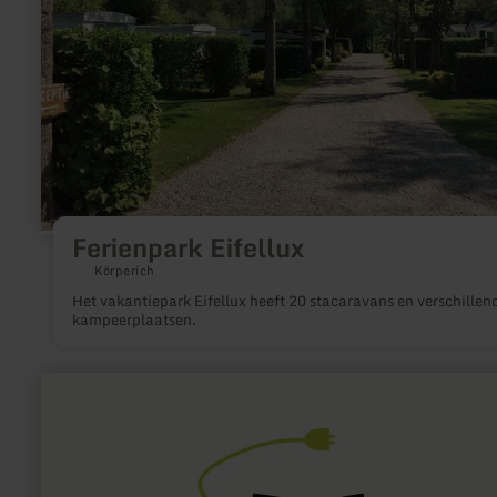
Ferienpark Eifellux
Körperich
Het vakantiepark Eifellux heeft 20 stacaravans en verschillen
kampeerplaatsen.
meer
informatie
over:
E-
Bike
Ladestation
Daun