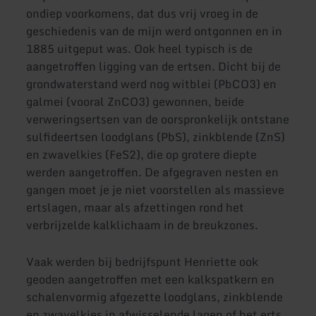
ondiep voorkomens, dat dus vrij vroeg in de
geschiedenis van de mijn werd ontgonnen en in
1885 uitgeput was. Ook heel typisch is de
aangetroffen ligging van de ertsen. Dicht bij de
grondwaterstand werd nog witblei (PbCO3) en
galmei (vooral ZnCO3) gewonnen, beide
verweringsertsen van de oorspronkelijk ontstane
sulfideertsen loodglans (PbS), zinkblende (ZnS)
en zwavelkies (FeS2), die op grotere diepte
werden aangetroffen. De afgegraven nesten en
gangen moet je je niet voorstellen als massieve
ertslagen, maar als afzettingen rond het
verbrijzelde kalklichaam in de breukzones.
Vaak werden bij bedrijfspunt Henriette ook
geoden aangetroffen met een kalkspatkern en
schalenvormig afgezette loodglans, zinkblende
en zwavelkies in afwisselende lagen of het erts