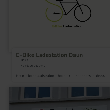
E-Bike Ladestation Daun
Daun
Vandaag geopend
Het e-bike oplaadstation is het hele jaar door beschikbaar.
meer
informatie
over:
Tourist
Infopoint
und