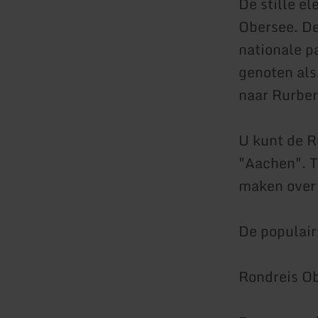
De stille e
Obersee. De
nationale p
genoten als
naar Rurber
U kunt de R
"Aachen". 
maken over 
De populair
Rondreis Ob