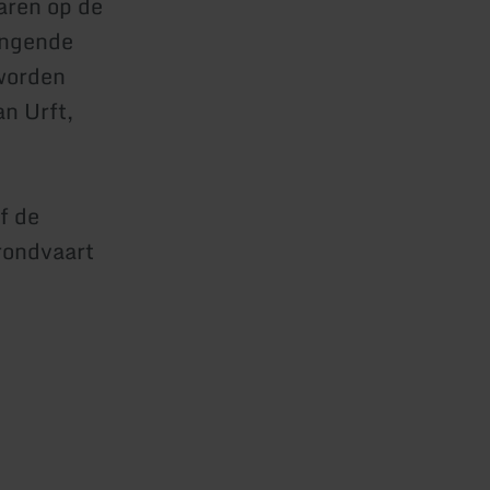
aren op de
ingende
 worden
n Urft,
f de
rondvaart