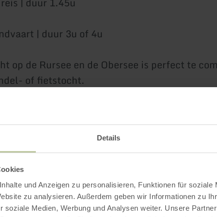
reis | duur 1.45u
dvaart | duur 3u of 4u
ht op de Rursee en de Obersee is perfect te co
del- of fietstocht.
atie over de steigers, de actuele dienstregeling
dt u op de homepage van Rursee-Schifffahrt.
Details
Cookies
Meer informatie
nhalte und Anzeigen zu personalisieren, Funktionen für soziale
Website zu analysieren. Außerdem geben wir Informationen zu I
r soziale Medien, Werbung und Analysen weiter. Unsere Partner