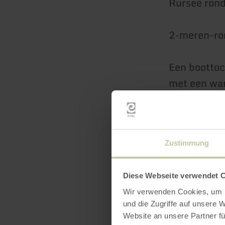
Rursee rond
2-meren-ron
Een boottoc
met een wan
Meer inform
prijzen vin
Zustimmung
Diese Webseite verwendet 
Wir verwenden Cookies, um I
und die Zugriffe auf unsere 
Website an unsere Partner fü