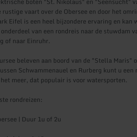
lektrische boten "St. Nikolaus" en "Seensucht" v
 rustige vaart over de Obersee en door het omr
ark Eifel is een heel bijzondere ervaring en kan
 onderdeel van een rondreis naar de stuwdam va
g of naar Einruhr.
ursee beleven aan boord van de "Stella Maris" o
Tussen Schwammenauel en Rurberg kunt u een 
het meer, dat populair is voor watersporten.
ste rondreizen:
ersee | Duur 1u of 2u