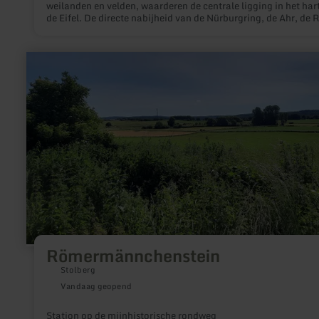
weilanden en velden, waarderen de centrale ligging in het har
de Eifel. De directe nabijheid van de Nürburgring, de Ahr, de Rijn en
de moezel en de "Hohe Acht" (747 m), de hoogste hoogte van 
Eifel, biedt een ideale omgeving voor autosportfans en mense
op zoek zijn naar ontspanning.
meer
informatie
over:
Römermännchenstein
Römermännchenstein
Stolberg
Vandaag geopend
Station op de mijnhistorische rondweg