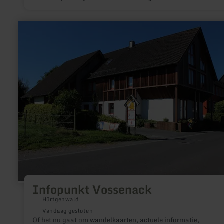
meer
informatie
over:
Infopunkt
Vossenack
Infopunkt Vossenack
Hürtgenwald
Vandaag gesloten
Of het nu gaat om wandelkaarten, actuele informatie,