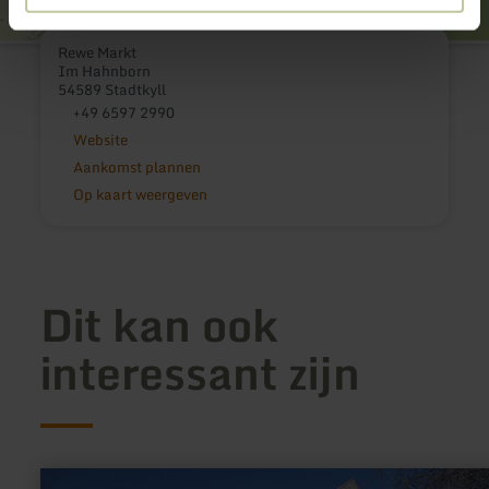
Rewe Markt
Im Hahnborn
54589 Stadtkyll
+49 6597 2990
Website
Aankomst plannen
Op kaart weergeven
Dit kan ook
interessant zijn
meer