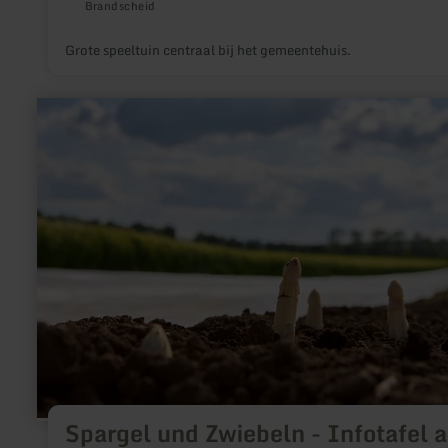
Brandscheid
Grote speeltuin centraal bij het gemeentehuis.
meer
informatie
over:
Spargel
und
Zwiebeln
-
Infotafel
am
Maifeld-
Radweg
Spargel und Zwiebeln - Infotafel 