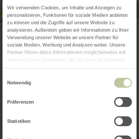
Wir verwenden Cookies, um Inhalte und Anzeigen zu
personalisieren, Funktionen für soziale Medien anbieten
zu können und die Zugriffe auf unsere Website zu
Hof Wolfskaul Landscheid
analysieren. Außerdem geben wir Informationen zu Ihrer
(Ortsteil Burg)
Verwendung unserer Website an unsere Partner für
54526 Landscheid-Burg
E-mail
soziale Medien, Werbung und Analysen weiter. Unsere
Aankomst plannen
Partner führen diese Informationen möglicherweise mit
weiteren Daten zusammen, die Sie ihnen bereitgestellt
Op kaart weergeven
haben oder die sie im Rahmen Ihrer Nutzung der Dienste
gesammelt haben.
Einwilligungsauswahl
Notwendig
Dit kan ook
Präferenzen
interessant zijn
Statistiken