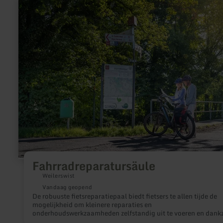
meer
informatie
over:
Fahrradreparatursäule
Fahrradreparatursäule
Weilerswist
Vandaag geopend
De robuuste fietsreparatiepaal biedt fietsers te allen tijde de
mogelijkheid om kleinere reparaties en
onderhoudswerkzaamheden zelfstandig uit te voeren en dankz
geïntegreerde luchtpomp en veelzijdige gereedschapsset snel