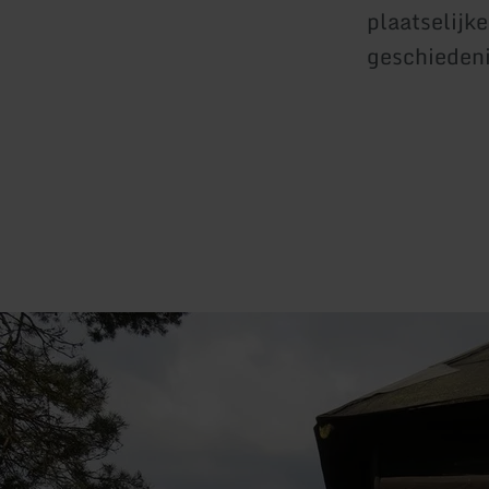
plaatselij
geschiedeni