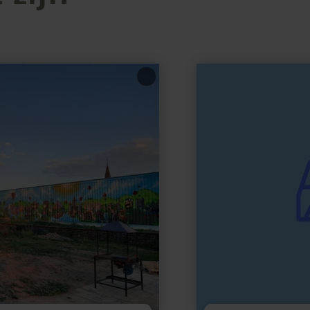
meer
informatie
over:
Wohnmobilpark
Urft