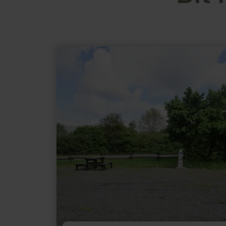
meer
informatie
over:
Wohnmobilstellplatz
Üttfeld