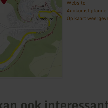
Website
Aankomst planne
Op kaart weergev
kan ook interessant