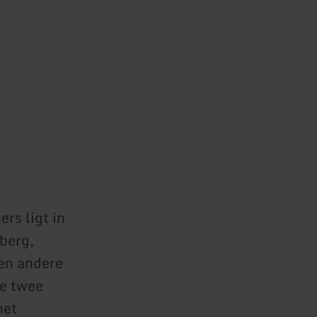
rs ligt in
berg,
een andere
de twee
het