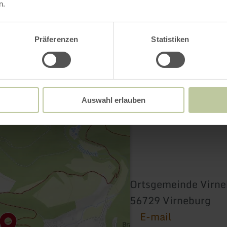
Contact
n.
Präferenzen
Statistiken
Auswahl erlauben
Ortsgemeinde Virne
56729 Virneburg
E-mail