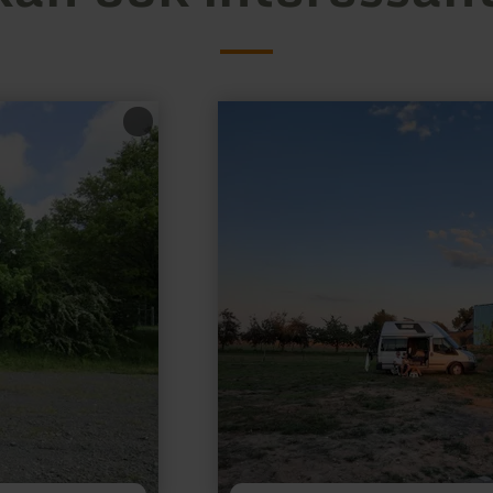
meer
informatie
over:
Wohnmobil-
Stellplatz
Graffiti
Wall
in
Kail