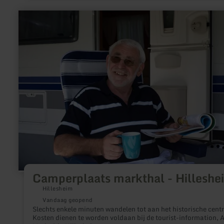
meer
informatie
over:
Camperplaats
markthal
-
Hillesheim
Camperplaats markthal - Hilleshe
Hillesheim
Vandaag geopend
Slechts enkele minuten wandelen tot aan het historische cent
Kosten dienen te worden voldaan bij de tourist-information, 