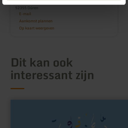
Schevenhüttener Str. 20
52355 Düren
E-mail
Aankomst plannen
Op kaart weergeven
Dit kan ook
interessant zijn
meer
informatie
over:
Schiff
Ahoi
Vernich