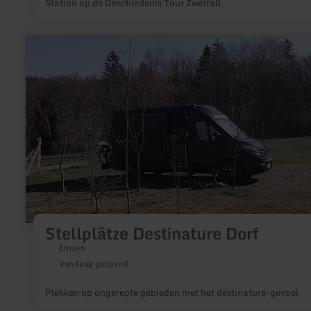
Station op de Geschiedenis Tour Zweifall
meer
informatie
over:
Stellplätze
Destinature
Dorf
Stellplätze Destinature Dorf
Ernzen
Vandaag geopend
Plekken op ongerepte gebieden met het destinature-gevoel