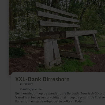
XXL-
Bank
Birresborn
XXL-Bank Birresborn
Birresborn
Vandaag geopend
Een hoogtepunt op de wandelroute Bertrada Tour is de XXL-b
Vanaf hier heb je een prachtig uitzicht op de prachtige Eifel r
Birresborn en op de uitgedoofde vulkaan Kalem.