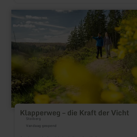
meer
informatie
over:
Klapperweg
–
die
Kraft
der
Vicht
Klapperweg – die Kraft der Vicht
Stolberg
Vandaag geopend