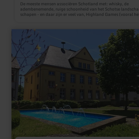
De meeste mensen associëren Schotland met: whisky, de
adembenemende, ruige schoonheid van het Schotse landscha
schapen - en daar zijn er veel van, Highland Games (vooral he
boomstamwerpen), Schotse geschiedenis die ons, niet in de la
plaats door de verfilmingen van "Outlander", dichterbij is
gebracht:Kilts, tartans, haggis en - last but not least -
meer
doedelzakmuziek.
informatie
over:
Museum
Speicher