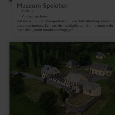
Museum Speicher
Speicher
Vandaag gesloten
Het museum Speicher geeft een blik op het alledaagse leven v
onze voorouders. Een van de highlights van dit museum is de
expositie „nood maakt vindingrijk“.
meer
informatie
over:
Romeinse
Villa
Otrang,
Fließem