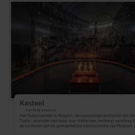
meer
informatie
over:
Kasteel
Kasteel
Vandaag geopend
Het Tudor kasteel in Rosport, de voormalige residentie van He
Tudor, uitvinder van lood-zuur batterijen, herbergt vandaag 
de kantoren van de gemeentelijke administratie van Rosport. 
Tudor (1859-1928) uitvinder van de loodaccu is in1859 in Ro