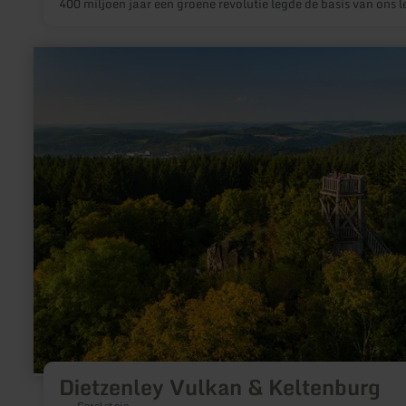
400 miljoen jaar een groene revolutie legde de basis van ons l
geweest. De planten verliet het water en veroverde het land.
meer
informatie
over:
Dietzenley
Vulkan
&amp;
Keltenburg
Dietzenley Vulkan & Keltenburg
Gerolstein