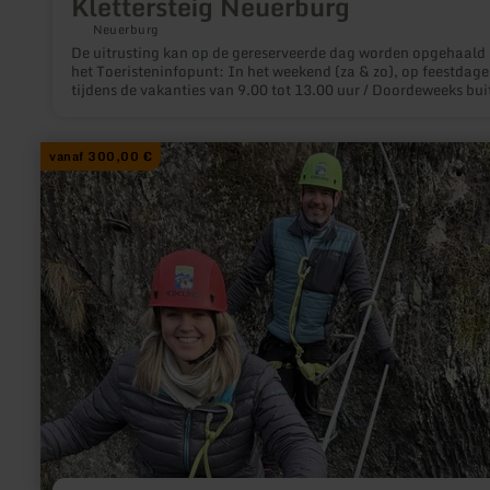
Klettersteig Neuerburg
Neuerburg
De uitrusting kan op de gereserveerde dag worden opgehaald 
het Toeristeninfopunt: In het weekend (za & zo), op feestdagen en
tijdens de vakanties van 9.00 tot 13.00 uur / Doordeweeks bui
de vakanties van 10.00 tot 11.00 uur. Als klimmateriaal niet 
online gereserveerd kan worden, bel dan 06564/9665591 of
06525/933930 om de actuele beschikbaarheid te controleren.
meer
vanaf 300,00 €
informatie
over:
Kletterkurs
für
individuelle
Gruppen