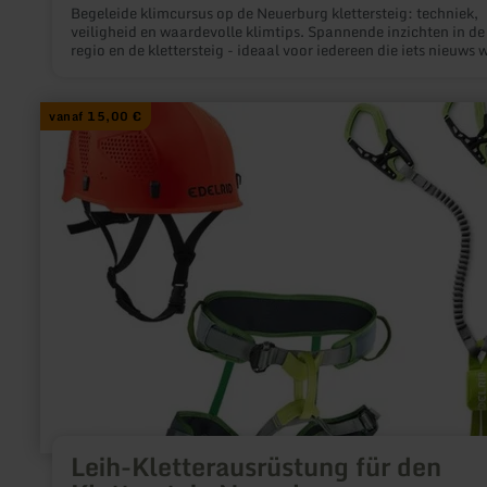
Begeleide klimcursus op de Neuerburg klettersteig: techniek,
veiligheid en waardevolle klimtips. Spannende inzichten in de
regio en de klettersteig - ideaal voor iedereen die iets nieuws w
proberen of zijn vaardigheden wil verbeteren.
meer
vanaf 15,00 €
informatie
over:
Leih-
Kletterausrüstung
für
den
Klettersteig
Neuerburg
Leih-Kletterausrüstung für den