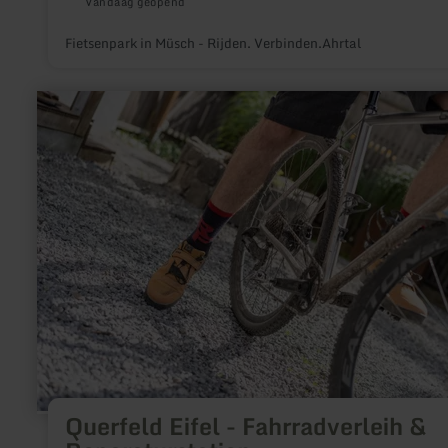
Vandaag geopend
Fietsenpark in Müsch - Rijden. Verbinden.Ahrtal
meer
informatie
over:
Querfeld
Eifel
-
Fahrradverleih
&amp;
Reparaturstation
Querfeld Eifel - Fahrradverleih &