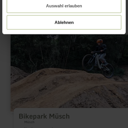
interessant zijn
Auswahl erlauben
Ablehnen
meer
informatie
over:
Bikepark
Müsch
Bikepark Müsch
Müsch