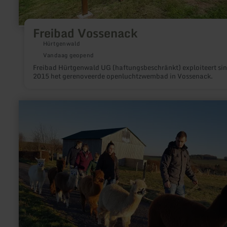
Freibad Vossenack
Hürtgenwald
Vandaag geopend
Freibad Hürtgenwald UG (haftungsbeschränkt) exploiteert si
2015 het gerenoveerde openluchtzwembad in Vossenack.
meer
informatie
over:
Kermeter
Alpakas