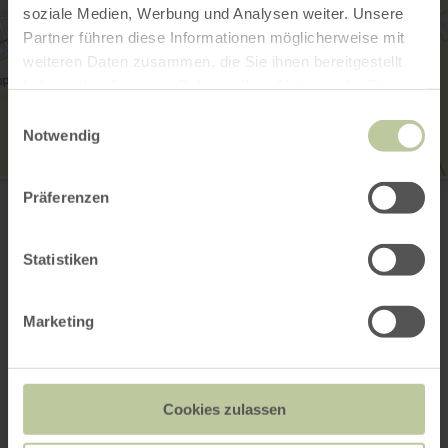
soziale Medien, Werbung und Analysen weiter. Unsere
Partner führen diese Informationen möglicherweise mit
weiteren Daten zusammen, die Sie ihnen bereitgestellt
haben oder die sie im Rahmen Ihrer Nutzung der Dienste
gesammelt haben.
Einwilligungsauswahl
Notwendig
Hotel-Restaurant Birgeler Hof
Präferenzen
Hauptstraße 31
54587 Birgel
+49 6597 3348
Statistiken
E-mail
Aankomst plannen
Op kaart weergeven
Marketing
Cookies zulassen
Dit kan ook