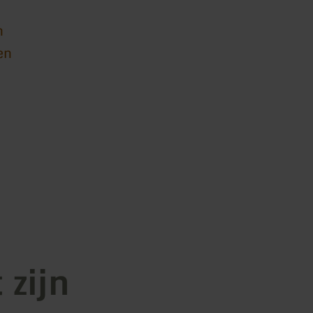
n
en
 zijn