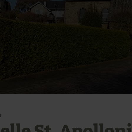
d
lle St. Apolloni