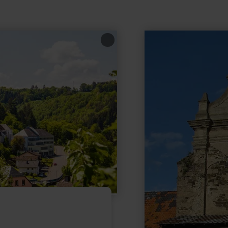
meer
informatie
over:
Propstei
Buchholz