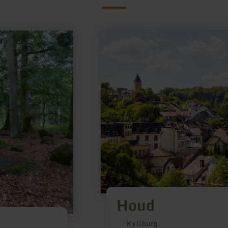
meer
informatie
over:
Houd
Houd
Kyllburg