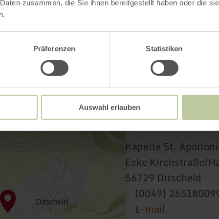
 Daten zusammen, die Sie ihnen bereitgestellt haben oder die s
n.
Präferenzen
Statistiken
Auswahl erlauben
Kapelle St. Apolloni
Ecke Kirchstraße/H
56729 Ditscheid
(0049) 26518009
E-mail