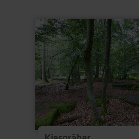
meer
informatie
over:
Kiesgräber
Kiesgräber