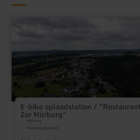
meer
informatie
over:
E-
bike
oplaadstation
/
"Restaurant
Zur
Nürburg"
E-bike oplaadstation / "Restauran
Zur Nürburg"
Nürburg
Vandaag geopend