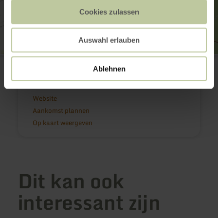
Cookies zulassen
Auswahl erlauben
Burg- und Schlossruine Arenberg
Burgstraße
Ablehnen
53533 Aremberg
E-mail
Website
Aankomst plannen
Op kaart weergeven
Dit kan ook
interessant zijn