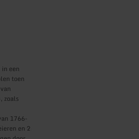
 in een
olen toen
 van
, zoals
 van 1766-
eieren en 2
ngen door