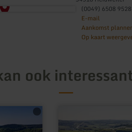
(0049) 6508 952
E-mail
Aankomst planne
Op kaart weergev
kan ook interessant
meer
informatie
over:
Ulmener
Maar