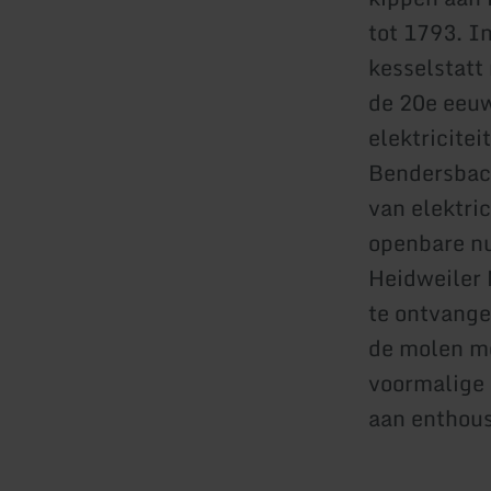
tot 1793. I
kesselstatt
de 20e eeuw
elektricitei
Bendersbac
van elektri
openbare nu
Heidweiler 
te ontvange
de molen m
voormalige 
aan enthous