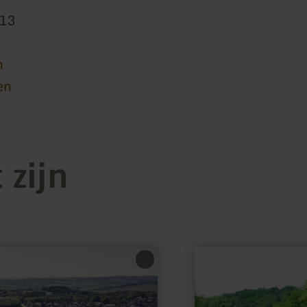
813
n
en
 zijn
meer
informatie
over:
Schrumpftal