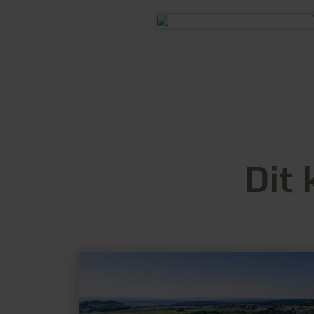
Dit 
meer
informatie
over:
Landesblick
Meerfelder
Maar