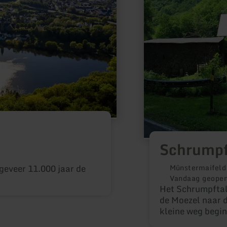
Schrumpf
geveer 11.000 jaar de
Münstermaifeld
Vandaag geope
Het Schrumpftal 
de Moezel naar 
kleine weg begin
slingert zich doo