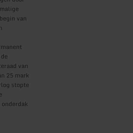
rmalige
 begin van
n
ermanent
 de
teraad van
an 25 mark
rlog stopte
e
u onderdak