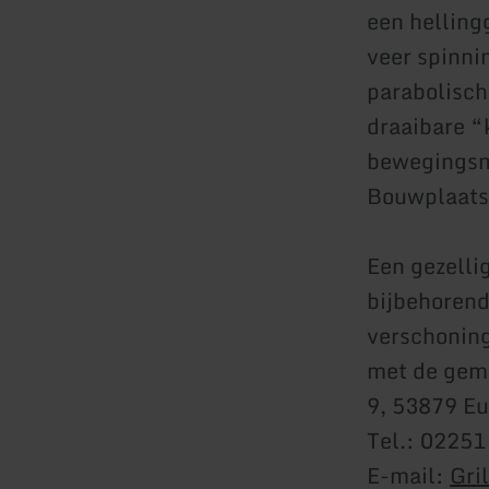
een helling
veer spinni
parabolisch
draaibare “
bewegingsmo
Bouwplaats
Een gezelli
bijbehorend
verschonin
met de geme
9, 53879 Eu
Tel.: 02251
E-mail:
Gri