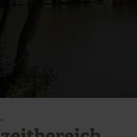
re
izeitbereich