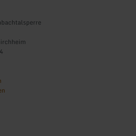
inbachtalsperre
irchheim
4
n
en