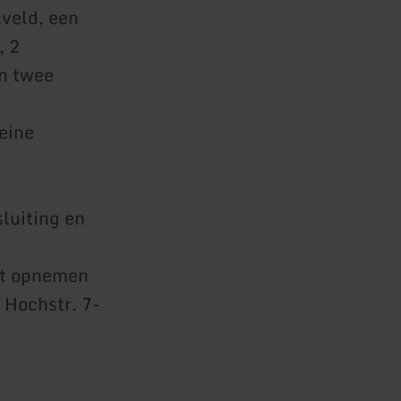
lveld, een
, 2
en twee
eine
luiting en
ct opnemen
 Hochstr. 7-