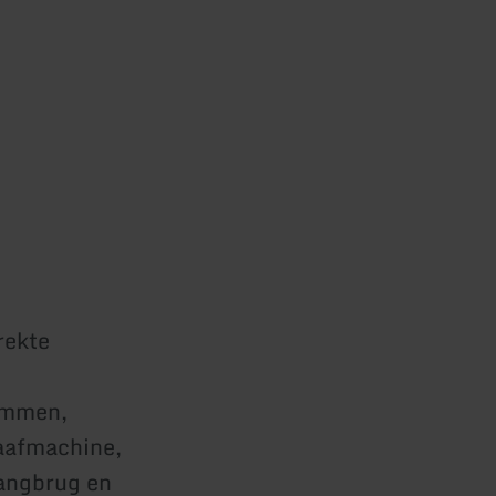
rekte
ammen,
raafmachine,
hangbrug en