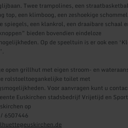
glijbaan. Twee trampolines, een straatbasketba
ng top, een klimboog, een zeshoekige schommel
e spiegels, een klankrol, een draaibare schaal 
knoppen” bieden bovendien eindeloze
gelijkheden. Op de speeltuin is er ook een ‘Kl
’.
ge open grillhut met eigen stroom- en wateraans
e rolstoeltoegankelijke toilet met
gsmogelijkheden. Voor aanvragen kunt u conta
ente Euskirchen stadsbedrijf Vrijetijd en Sport
skirchen op
 / 6507446
llhuette@euskirchen.de