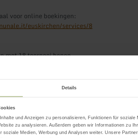
aal voor online boekingen:
unale.it/euskirchen/services/8
n met 18 toernooi banen.
der het telefoonnummer 02251 / 705791.
Details
Impressies
Cookies
nhalte und Anzeigen zu personalisieren, Funktionen für soziale
Website zu analysieren. Außerdem geben wir Informationen zu I
r soziale Medien, Werbung und Analysen weiter. Unsere Partner