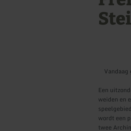
Ste
Vandaag 
Een uitzond
weiden en e
speelgebie
wordt een p
twee Archim