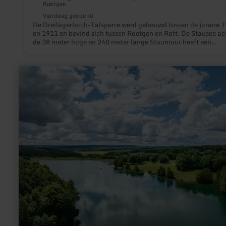
Roetgen
Vandaag geopend
De Dreilägerbach-Talsperre werd gebouwd tussen de jarane 
en 1911 en bevind zich tussen Roetgen en Rott. De Stausee ac
de 38 meter hoge en 240 meter lange Staumuur heeft een
hoedanigheid van 4,25 miljoen m³. Een ongestoorde wandeli
langs de Trinkwassertalsperre is bijzonder in zuidelijk bereik. 
omliggende wandelparkeerplaatsen vind u wandeltafels en
meer
bewegwijzerde wandelpaden.
informatie
over:
Freilinger
See