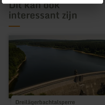
Dit kan ook
interessant zijn
meer
informatie
over:
Dreilägerbachtalsperre
Dreilägerbachtalsperre