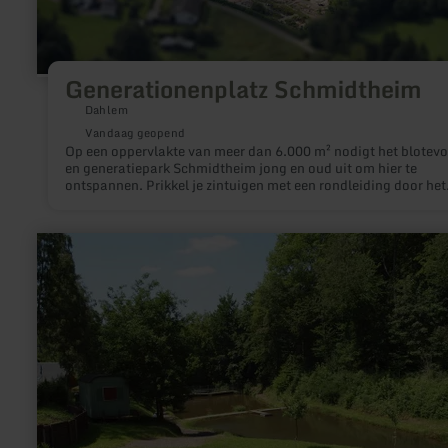
Generationenplatz Schmidtheim
Dahlem
Vandaag geopend
Op een oppervlakte van meer dan 6.000 m² nodigt het blotev
en generatiepark Schmidtheim jong en oud uit om hier te
ontspannen. Prikkel je zintuigen met een rondleiding door het
blotevoetenpark. Met zijn 15 stations biedt het niet alleen voor
voeten een heel bijzondere ervaring.
meer
informatie
over:
Angeln
im
Silberquellchen
(Angelteich)