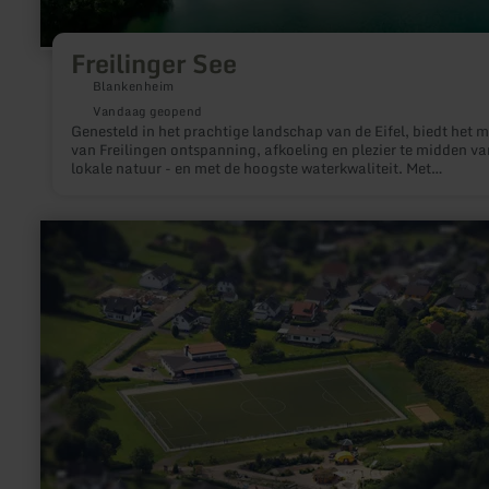
Freilinger See
Blankenheim
Vandaag geopend
Genesteld in het prachtige landschap van de Eifel, biedt het m
van Freilingen ontspanning, afkoeling en plezier te midden va
lokale natuur - en met de hoogste waterkwaliteit. Met
hondenstrand.
meer
informatie
over:
Generationenplatz
Schmidtheim