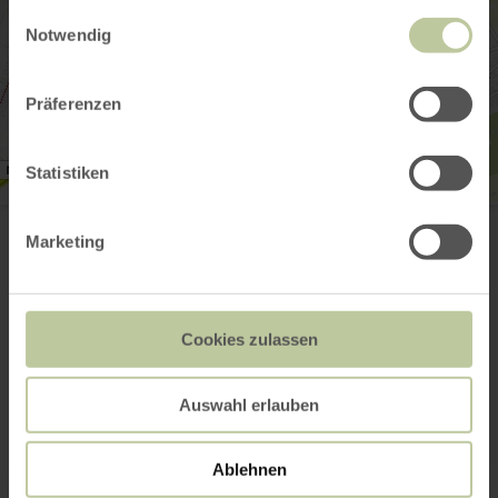
gesammelt haben.
Einwilligungsauswahl
Notwendig
Präferenzen
Statistiken
Freibad Grevenmacher
Kurzacht
Marketing
6794 Grevenmacher
(00352) 75 03 11-5501
E-mail
Website
Cookies zulassen
Aankomst plannen
Op kaart weergeven
Auswahl erlauben
Ablehnen