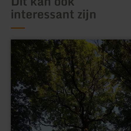
Dit kan ook
interessant zijn
meer
informatie
over:
Eichenhain
Hasborn