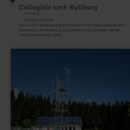
Collegiale kerk Kyllburg
Kyllburg
Vandaag geopend
De in 1276 gebouwde kloosterkerk is het meest belangrijke
bouwwerk van Kyllburg. De waardevolste stukken zijn de
renaissanceramen.360°
meer
informatie
over:
Ausstellung
"Wetter,
Klima,
Mensch"