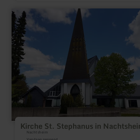
meer
informatie
over:
Kirche
St.
Stephanus
in
Nachtsheim
Kirche St. Stephanus in Nachtshe
Nachtsheim
Vandaag geopend