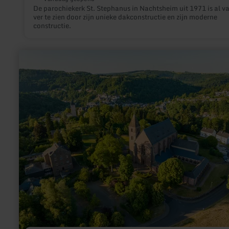
De parochiekerk St. Stephanus in Nachtsheim uit 1971 is al v
ver te zien door zijn unieke dakconstructie en zijn moderne
constructie.
meer
informatie
over:
Collegiale
kerk
Kyllburg