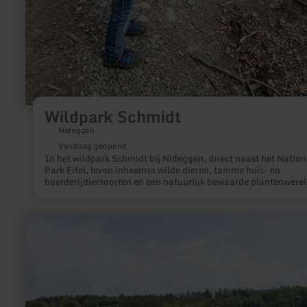
Wildpark Schmidt
Nideggen
Vandaag geopend
In het wildpark Schmidt bij Nideggen, direct naast het Nation
Park Eifel, leven inheemse wilde dieren, tamme huis- en
boerderijdiersoorten en een natuurlijk bewaarde plantenwerel
Het soortgericht houden van de dieren en het zeer persoonlijk
contact met onze bezoekers liggen ons bijzonder na aan het ha
Wij willen dat u zich bij ons thuis voelt - thuis in de Eifel.
meer
informatie
over:
Naturbadestelle
am
Rurseezentrum