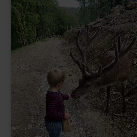
over:
Wildpark
Schmidt