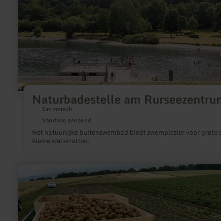
Naturbadestelle am Rurseezentru
Simmerath
Vandaag geopend
Het natuurlijke buitenzwembad biedt zwemplezier voor grote 
kleine waterratten.
meer
informatie
over:
Kartoffeln
-
Erlebnisstation
am