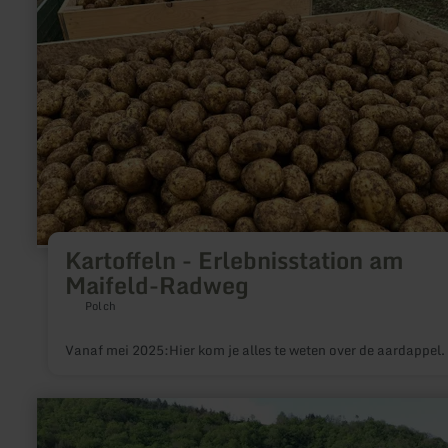
Maifeld-
Radweg
Kartoffeln - Erlebnisstation am
Maifeld-Radweg
Polch
Vanaf mei 2025:Hier kom je alles te weten over de aardappel.
meer
informatie
over: