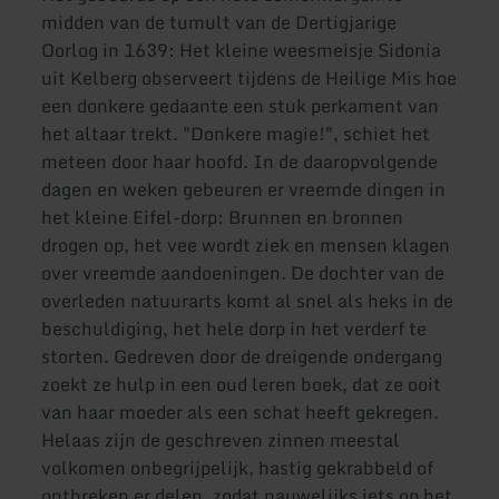
midden van de tumult van de Dertigjarige
Oorlog in 1639: Het kleine weesmeisje Sidonia
uit Kelberg observeert tijdens de Heilige Mis hoe
een donkere gedaante een stuk perkament van
het altaar trekt. "Donkere magie!", schiet het
meteen door haar hoofd. In de daaropvolgende
dagen en weken gebeuren er vreemde dingen in
het kleine Eifel-dorp: Brunnen en bronnen
drogen op, het vee wordt ziek en mensen klagen
over vreemde aandoeningen. De dochter van de
overleden natuurarts komt al snel als heks in de
beschuldiging, het hele dorp in het verderf te
storten. Gedreven door de dreigende ondergang
zoekt ze hulp in een oud leren boek, dat ze ooit
van haar moeder als een schat heeft gekregen.
Helaas zijn de geschreven zinnen meestal
volkomen onbegrijpelijk, hastig gekrabbeld of
ontbreken er delen, zodat nauwelijks iets op het