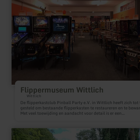
Flippermuseum Wittlich
Wittlich
De flipperkastclub Pinball Party e.V. in Wittlich heeft zich tot
gesteld om bestaande flipperkasten te restaureren en te bewa
Met veel toewijding en aandacht voor detail is er een
flippermuseum ontstaan dat ook open is voor bezoekers. We
deel uit van een landelijk netwerk van flipperenthousiasteling
hun hobby niet alleen in de kelder willen beoefenen, maar ook
meer
graag de competitie met elkaar aangaan.
informatie