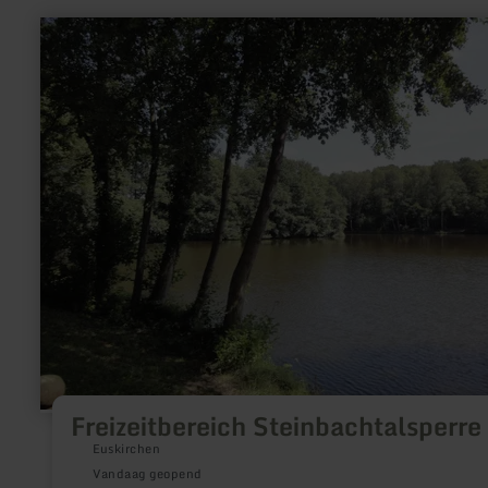
meer
informatie
over:
Freizeitbereich
Steinbachtalsperre
Freizeitbereich Steinbachtalsperre
Euskirchen
Vandaag geopend