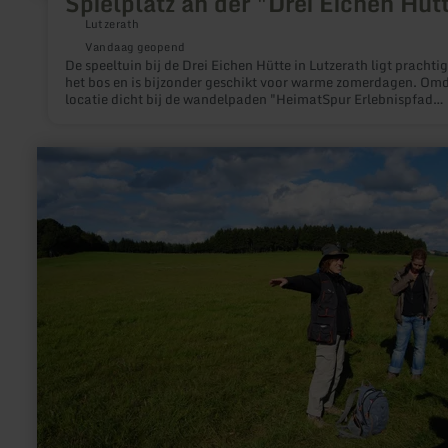
Spielplatz an der "Drei Eichen Hüt
Lutzerath
Vandaag geopend
De speeltuin bij de Drei Eichen Hütte in Lutzerath ligt prachtig
het bos en is bijzonder geschikt voor warme zomerdagen. Om
locatie dicht bij de wandelpaden "HeimatSpur Erlebnispfad
Achterhöhe" of "HeimatSpur Wald-Wohlfühl-Weg" ligt, kan 
korte wandeling met het gezin heerlijk gecombineerd worden
een leuke afsluiting van de dag op de speelplaats. De grote b
meer
nodigt uit tot picknicken.
informatie
over:
Eifelkrimi-
Wanderweg