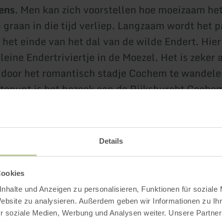
ens
. Men kan zich voorstellen hoe moeizaam het
 graan in die tijd verliep. Langzaam wordt het 
u het einde van het dal van de wilde Endert. Hie
eine Endertriviertje in de Moezel. Het is zeker 
door het romantisch stadje Cochem te wandele
tepunt is het bezoek aan de Rijksburcht Cochem
t van de 12de eeuw stamt.
Details
Impressies
Cookies
nhalte und Anzeigen zu personalisieren, Funktionen für soziale
Website zu analysieren. Außerdem geben wir Informationen zu I
r soziale Medien, Werbung und Analysen weiter. Unsere Partner