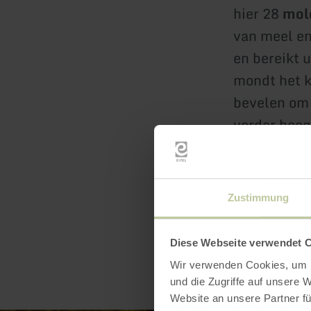
hier 28
mol
van meel en
en bereikt 
mondt het kl
bevelen om 
verder hoog
eerste helf
Zustimmung
Diese Webseite verwendet 
Wir verwenden Cookies, um I
und die Zugriffe auf unsere 
Website an unsere Partner fü