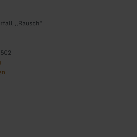
rfall ,,Rausch"
6502
n
en