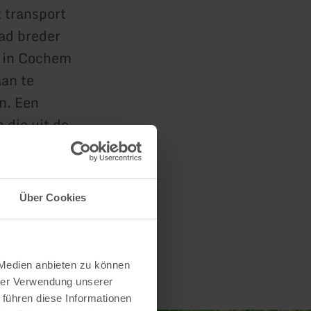
 transport
pad breder
r in Cochem
aan te
n. Een
 die uit de
Über Cookies
 Medien anbieten zu können
hrer Verwendung unserer
 führen diese Informationen