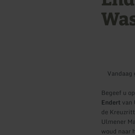
Was
Vandaag 
Begeef u o
Endert
van 
de Kreuzrit
Ulmener Maa
woud naar 