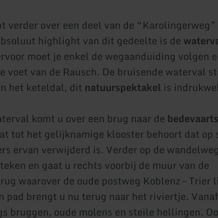
t verder over een deel van de “Karolingerweg”
bsoluut highlight van dit gedeelte is de
waterva
ervoor moet je enkel de wegaanduiding volgen e
de voet van de Rausch. De bruisende waterval sto
n het keteldal, dit
natuurspektakel
is indrukwe
terval komt u over een brug naar de
bedevaarts
at tot het gelijknamige klooster behoort dat op 
rs ervan verwijderd is. Verder op de wandelwe
steken en gaat u rechts voorbij de muur van de
ug waarover de oude postweg Koblenz – Trier l
n pad brengt u nu terug naar het riviertje. Vana
gs bruggen, oude molens en steile hellingen. Oo