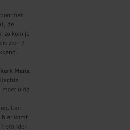
 door het
l, de
n zo kom je
rt zich 7
kkend.
kerk Maria
slechts
g moet u de
iep. Een
f hier komt
it stonden