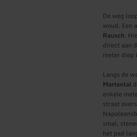
De weg loop
woud. Een a
Rausch
. Hi
direct aan 
meter diep i
Langs de wa
Martental
d
enkele mete
straat over
Napoleonsbr
smal, stene
het pad lan