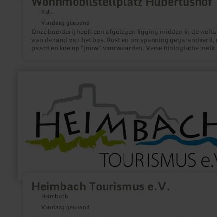
Wohnmobilstellplatz Hubertushof
Kall
Vandaag geopend
Onze boerderij heeft een afgelegen ligging midden in de weil
aan de rand van het bos. Rust en ontspanning gegarandeerd,
paard en koe op "jouw" voorwaarden. Verse biologische melk 
eieren van onze vrolijke kippen.
meer
informatie
over:
Heimbach
Tourismus
e.V.
Heimbach Tourismus e.V.
Heimbach
Vandaag geopend