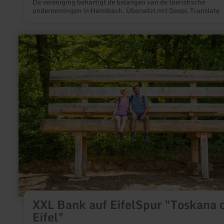
De vereniging behartigt de belangen van de toeristische
ondernemingen in Heimbach. Übersetzt mit DeepL Translate
meer
informatie
over:
XXL
Bank
auf
EifelSpur
"Toskana
der
Eifel"
XXL Bank auf EifelSpur "Toskana 
Eifel"