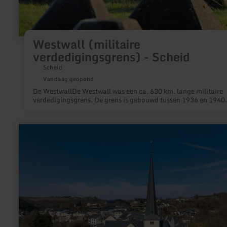
Westwall (militaire
verdedigingsgrens) - Scheid
Scheid
Vandaag geopend
De WestwallDe Westwall was een ca. 630 km. lange militaire
verdedigingsgrens. De grens is gebouwd tussen 1936 en 1940.
meer
informatie
over:
Pfarrkirche
St.Johannes
der
Täufer