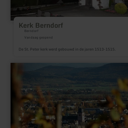
Kerk Berndorf
Berndorf
Vandaag geopend
De St. Peter kerk werd gebouwd in de jaren 1513-1515.
meer
informatie
over:
St.
Markus
Kirche
Wittlich