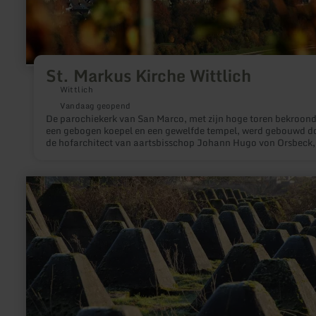
St. Markus Kirche Wittlich
Wittlich
Vandaag geopend
De parochiekerk van San Marco, met zijn hoge toren bekroon
een gebogen koepel en een gewelfde tempel, werd gebouwd d
de hofarchitect van aartsbisschop Johann Hugo von Orsbeck,
Ravensteyn, als een driebeukige hallenkerk in eenvoudige
vroegbarokke vormen (1709-1723).
meer
informatie
over:
Westwall
(militaire
verdedigingsgrens)
-
Scheid