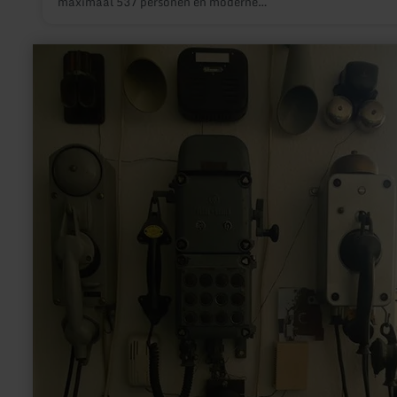
maximaal 537 personen en moderne
conferentie-/evenemententechnologie en biedt de beste
voorwaarden voor evenementen met verschillende vereisten.
meer
informatie
over:
Telefoonmuseum