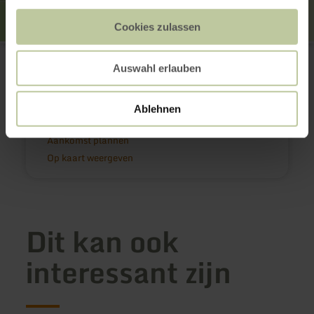
Cookies zulassen
Der Schmuggler
Eupenerstraße 170
Auswahl erlauben
52156 Monschau-Mützenich
(0049) 180 5012 500
E-mail
Ablehnen
Website
Aankomst plannen
Op kaart weergeven
Dit kan ook
interessant zijn