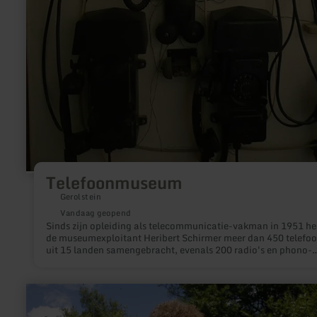
Telefoonmuseum
Gerolstein
Vandaag geopend
Sinds zijn opleiding als telecommunicatie-vakman in 1951 he
de museumexploitant Heribert Schirmer meer dan 450 telefo
uit 15 landen samengebracht, evenals 200 radio's en phono-
apparaten.
meer
informatie
over: