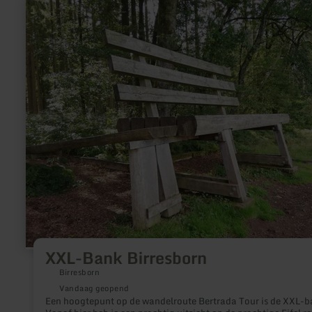
meer
informatie
over:
XXL-
Bank
Birresborn
XXL-Bank Birresborn
Birresborn
Vandaag geopend
Een hoogtepunt op de wandelroute Bertrada Tour is de XXL-b