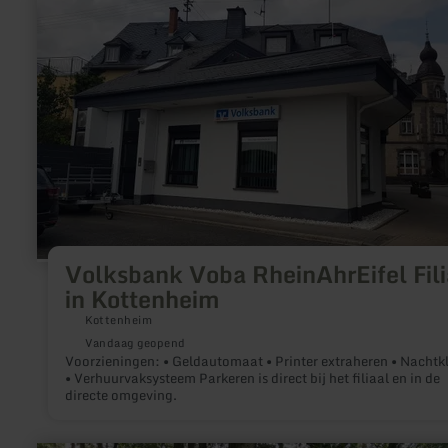
informatie
over:
Volksbank
Voba
RheinAhrEifel
Filiale
in
Kottenheim
Volksbank Voba RheinAhrEifel Fili
in Kottenheim
Kottenheim
Vandaag geopend
Voorzieningen: • Geldautomaat • Printer extraheren • Nachtkluis
• Verhuurvaksysteem Parkeren is direct bij het filiaal en in de
directe omgeving.