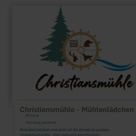
meer
informatie
over:
Christiansmühle
-
Mühlenlädchen
Christiansmühle - Mühlenlädchen
Bitburg
Vandaag geopend
Boerderijwinkel met wild uit de streek en andere
streekproducten. Vers gekapte kerstbomen.