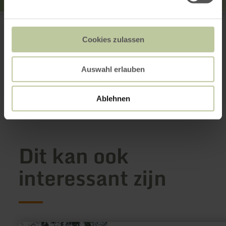
Waldferienpark Gerolstein
Hillenseifen 200
54568 Gerolstein
Cookies zulassen
+49 6591 678
E-mail
Website
Auswahl erlauben
Aankomst plannen
Op kaart weergeven
Ablehnen
Dit kan ook
interessant zijn
meer