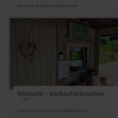
Station op de gezinsronde Süssendell
meer
informatie
over:
Stielecht
-
Verkaufshäuschen
Stielecht - Verkaufshäuschen
Auw
Stielecht-Kreativ anders. Mobiele bloemiste.