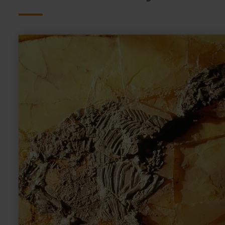
meer
informatie
over:
Eckfelder
Maar