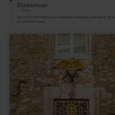
Stadsmuur
Düren
Een eerste vermelding als stedelijke vestiging gaat terug tot in
de twaalfde eeuw.
meer
informatie
over:
Kupferhof
Adler-
Apotheke