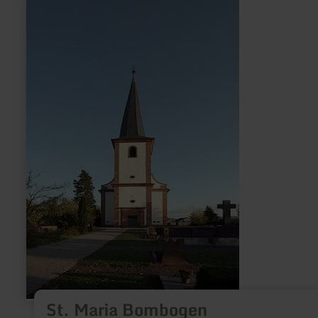
meer
informatie
over:
St.
Maria
Bombogen
St. Maria Bombogen