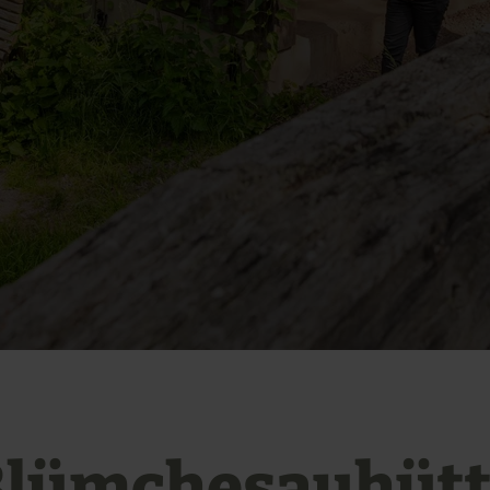
Blümchesauhütt