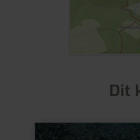
Dit 
meer
informatie
over:
Lavagrotte