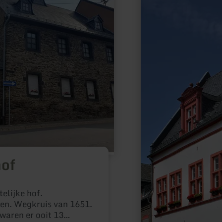
hof
elijke hof.
een. Wegkruis van 1651.
waren er ooit 13