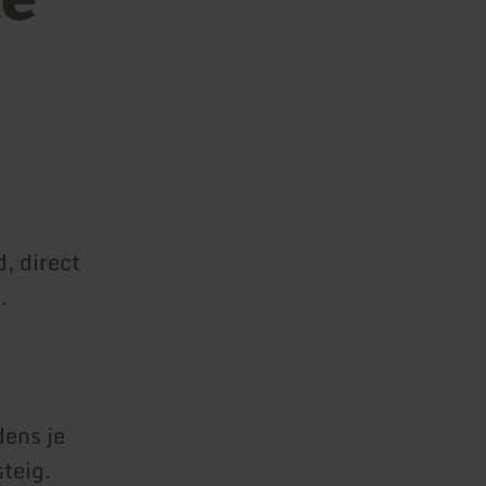
, direct
.
dens je
steig.