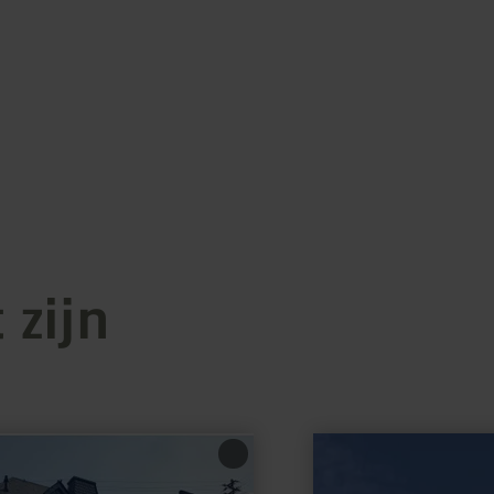
 zijn
meer
informatie
over:
Rathaus