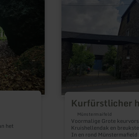
hof
Kurfürstlicher 
Münstermaifeld
Voormalige Grote keurvorst
an het
Kruishellendak en breukst
In en rond Münstermafield 