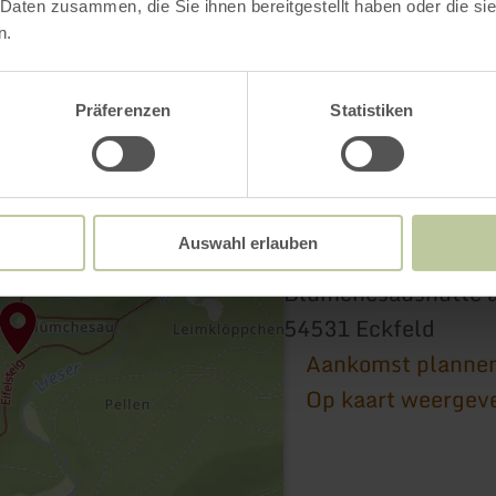
 Daten zusammen, die Sie ihnen bereitgestellt haben oder die s
n.
Präferenzen
Statistiken
Auswahl erlauben
Blümchesauhütte
Blümchesaushütte a
54531 Eckfeld
Aankomst planne
Op kaart weergev