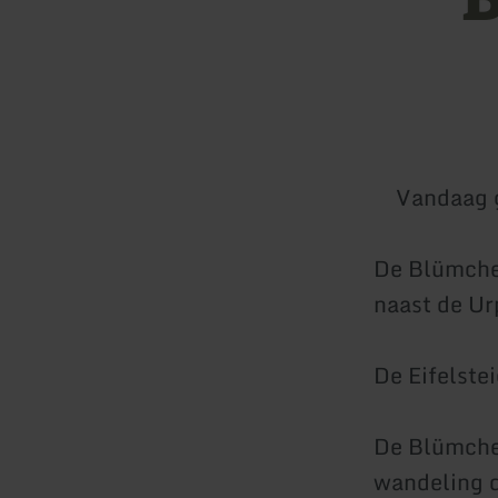
Vandaag 
De Blümchesa
naast de Ur
De Eifelste
De Blümches
wandeling d