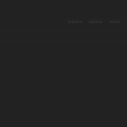
tie
BOEKEN
ZOEKEN
MENU