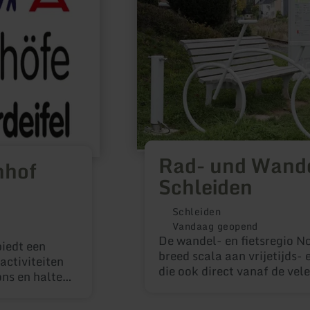
Rad- und Wand
nhof
Schleiden
Schleiden
Vandaag geopend
De wandel- en fietsregio No
biedt een
breed scala aan vrijetijds- 
activiteiten
die ook direct vanaf de vele
ons en haltes
te bereiken zijn. De ontwik
de
treinstations tot fiets- en 
ons zal de