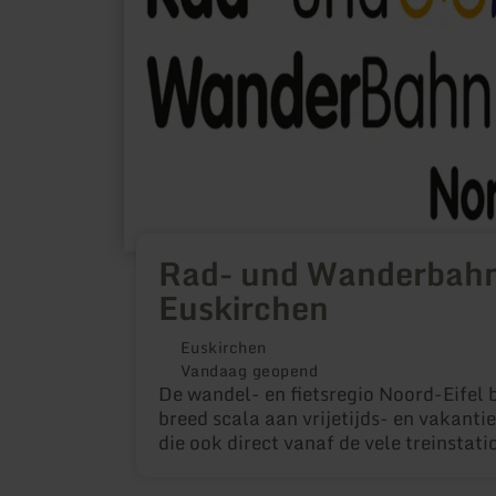
Rad- und Wanderbah
Euskirchen
Euskirchen
Vandaag geopend
De wandel- en fietsregio Noord-Eifel 
breed scala aan vrijetijds- en vakantie
die ook direct vanaf de vele treinstati
te bereiken zijn. De ontwikkeling van 
treinstations tot fiets- en wandelstati