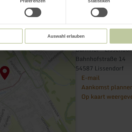
Präferenzen
Statistiken
Auswahl erlauben
Bahnhof - Lissendor
Bahnhofstraße 14
54587 Lissendorf
E-mail
Aankomst planne
Op kaart weergev