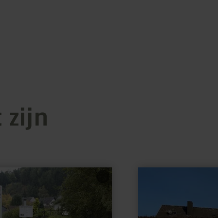
 zijn
meer
informatie
over:
LIDL
E-
Tankstelle
Wittlich