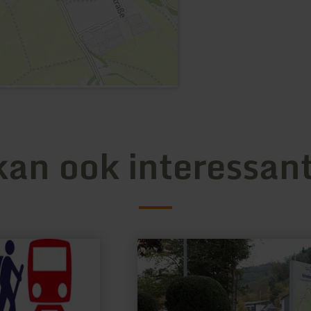
kan ook interessant
meer
informatie
over:
Rad-
und
Wanderbahnhof
Schleiden