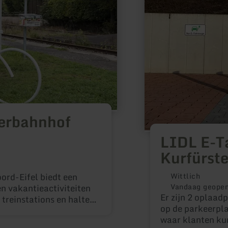
Kurfürstenstraße
erbahnhof
LIDL E-Ta
Kurfürst
ord-Eifel biedt een
Wittlich
Vandaag geope
en vakantieactiviteiten
Er zijn 2 oplaad
 treinstations en haltes
op de parkeerpla
keling van de
waar klanten kun
wandelstations zal de