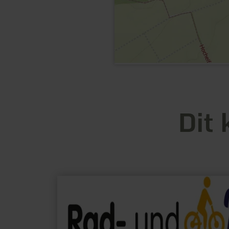
Dit 
meer
informatie
over:
Rad-
und
Wanderbahnhof
Euskirchen