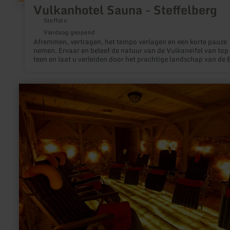
Vulkanhotel Sauna - Steffelberg
Steffeln
Vandaag geopend
Afremmen, vertragen, het tempo verlagen en een korte pauze
nemen. Ervaar en beleef de natuur van de Vulkaneifel van top 
teen en laat u verleiden door het prachtige landschap van de E
meer
informatie
over:
Salzgrotte
"Vulkaneifel"