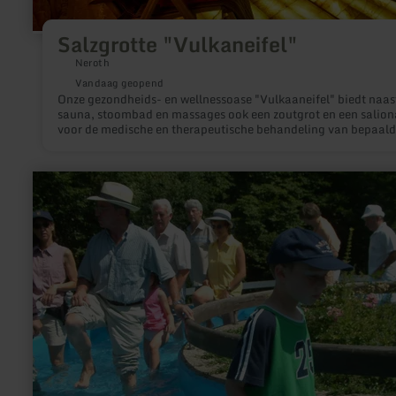
Salzgrotte "Vulkaneifel"
Neroth
Vandaag geopend
Onze gezondheids- en wellnessoase "Vulkaaneifel" biedt naas
sauna, stoombad en massages ook een zoutgrot en een salio
voor de medische en therapeutische behandeling van bepaald
ziektes. Zout is al sinds de oudheid bekend om zijn
gezondheidsbevorderende eigenschappen. Zout is waardevol 
een gezonde levensstijl en wordt meer dan ooit gebruikt als
meer
huismiddel voor de behandeling van de huid en de luchtwegen
informatie
over:
Kneipp
Anlagen
im
Kurpark
Manderscheid