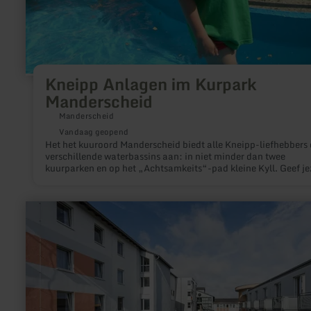
Kneipp Anlagen im Kurpark
Manderscheid
Manderscheid
Vandaag geopend
Het het kuuroord Manderscheid biedt alle Kneipp-liefhebbers 
verschillende waterbassins aan: in niet minder dan twee
kuurparken en op het „Achtsamkeits“-pad kleine Kyll. Geef je
en het water een kick!
meer
informatie
over:
MEDIAN
Klinik
Daun
-
Am
Rosenberg,
Daun