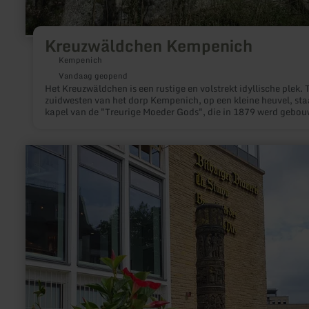
Kreuzwäldchen Kempenich
Kempenich
Vandaag geopend
Het Kreuzwäldchen is een rustige en volstrekt idyllische plek. 
zuidwesten van het dorp Kempenich, op een kleine heuvel, sta
kapel van de "Treurige Moeder Gods", die in 1879 werd gebo
door de toenmalige pastoor Ferdinand von Freyhold.
meer
informatie
over:
Bier
fontein