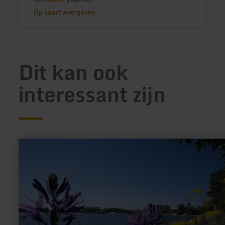
Op kaart weergeven
Dit kan ook
interessant zijn
meer
informatie
over:
Seepark
Zülpich