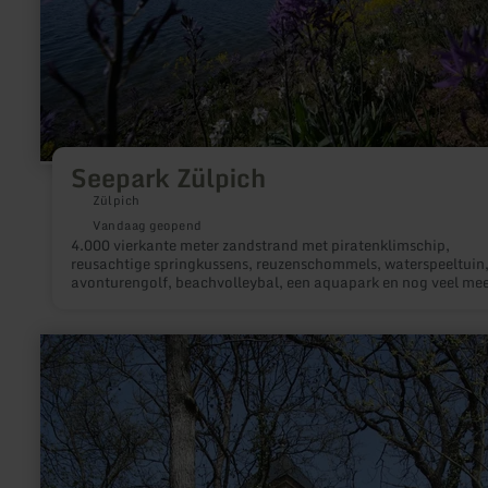
Seepark Zülpich
Zülpich
Vandaag geopend
4.000 vierkante meter zandstrand met piratenklimschip,
reusachtige springkussens, reuzenschommels, waterspeeltuin
avonturengolf, beachvolleybal, een aquapark en nog veel me
staan u te wachten in Seepark Zülpich. Waan u bij ons op vak
en beleef een heerlijke familiedag op ons 20 hectare grote terr
met uitgebreide speel- en actieterreinen.
meer
informatie
over:
Kreuzwäldchen
Kempenich