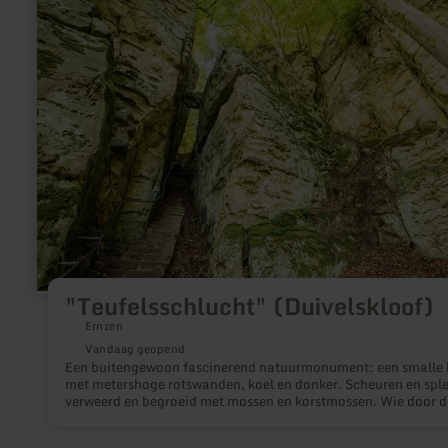
over:
"Teufelsschlucht"
(Duivelskloof)
"Teufelsschlucht" (Duivelskloof)
Ernzen
Vandaag geopend
Een buitengewoon fascinerend natuurmonument: een smalle 
met metershoge rotswanden, koel en donker. Scheuren en sple
verweerd en begroeid met mossen en korstmossen. Wie door d
oog van een naald in het zandsteen loopt, loopt door een 200
miljoen jaar oude zeebodem die vele geheimen herbergt.