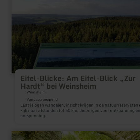
„Zur
Hardt“
bei
Weinsheim
Eifel-Blicke: Am Eifel-Blick „Zur
Hardt“ bei Weinsheim
Weinsheim
Vandaag geopend
Laat je ogen wandelen, inzicht krijgen in de natuurreservaten 
kijk naar afstanden tot 50 km, die zorgen voor ontspanning e
ontspanning.
meer
informatie