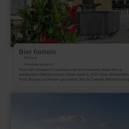
Bier fontein
Bitburg
Vandaag geopend
Voor het vroegere brouwhuis van de brouwerij staat de z.g.
bierfontein (Bierbrunnen). Deze werd in 1937 door de beeldh
Prof. Burger uit Mayen gecreeerd. Na de Tweede Wereldoorlo
werd deze fontein van zijn oorspronkelijke plaats (de markt) n
zijn huidige positie verhuisd.
meer
informatie
over:
Eifel-
Blicke:
Am
Eifel-
Blick