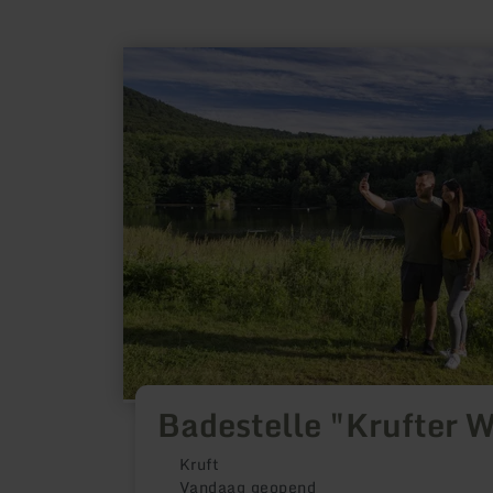
meer
informatie
over:
Badestelle
"Krufter
Waldsee"
Badestelle "Krufter 
Kruft
Vandaag geopend