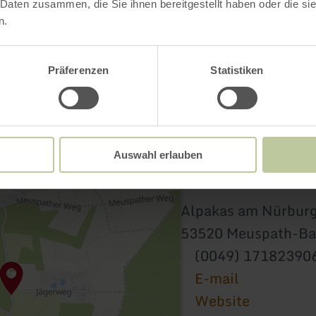
 Daten zusammen, die Sie ihnen bereitgestellt haben oder die s
n.
Präferenzen
Statistiken
Auswahl erlauben
Alpakas am Nürburg
53520 Meuspath-Ba
(0049) 17182390
E-mail
Website