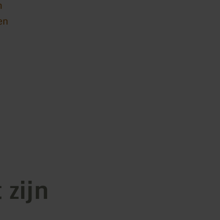
n
en
 zijn