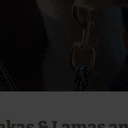
g
akas & Lamas a