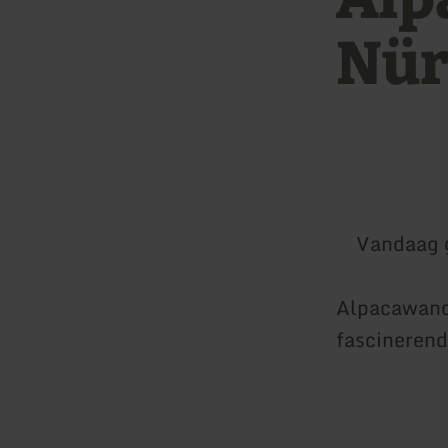
Nür
Vandaag 
Alpacawande
fascinerend