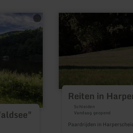
meer
informatie
over:
Reiten
in
Harperscheid
Reiten in Harpe
Schleiden
Waldsee"
Vandaag geopend
Paardrijden in Harperschei