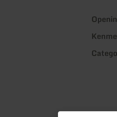
Openin
Kenmer
Catego