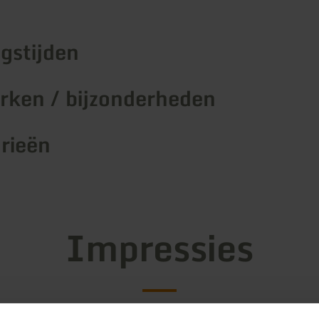
gstijden
ken / bijzonderheden
rieën
Impressies