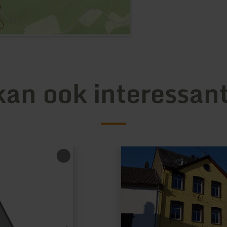
kan ook interessant
meer
informatie
over:
Restaurant-
Pizzeria
Haus
Löwenburg
in
Monreal