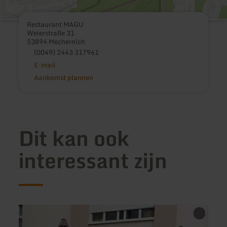
Restaurant MAGU
Weierstraße 31
53894 Mechernich
(0049) 2443 317961
E-mail
Aankomst plannen
Dit kan ook
interessant zijn
meer
meer
informatie
inform
over:
over: