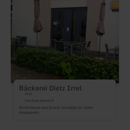
Bäckerei
Bistro
Dietz
&amp
Irrel
Weins
"Freis
Eifel"
Bäckerei Dietz Irrel
Irrel
"
Vandaag geopend
Grote keuze aan brood, broodjes en zoete
deegwaren.
W
l
D