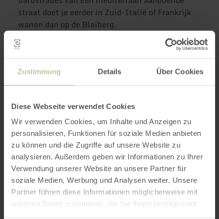
straat doet je eerder in Zuid-Italië of Frankrijk
wanen dan op de Bleiberg.
Zustimmung
Details
Über Cookies
Meer informatie
Diese Webseite verwendet Cookies
Wir verwenden Cookies, um Inhalte und Anzeigen zu
personalisieren, Funktionen für soziale Medien anbieten
Openingstijden
zu können und die Zugriffe auf unsere Website zu
analysieren. Außerdem geben wir Informationen zu Ihrer
Kenmerken / bijzonderheden
Verwendung unserer Website an unsere Partner für
soziale Medien, Werbung und Analysen weiter. Unsere
Partner führen diese Informationen möglicherweise mit
Categorieën
weiteren Daten zusammen, die Sie ihnen bereitgestellt
haben oder die sie im Rahmen Ihrer Nutzung der Dienste