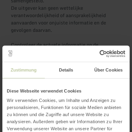
samengesteld.
De uitgever kan geen wettelijke
verantwoordelijkheid of aansprakelijkheid
aanvaarden voor onjuiste informatie en de
gevolgen daarvan.
Controleer de actuele informatie op de
homepage/Facebook of bel.
Ontbijtbuffet dagelijks van 9.00-11.30 uur.00-
Zustimmung
Details
Über Cookies
11.30 uur.
Zondag ook als laat ontbijt van 10.00-13.00
Diese Webseite verwendet Cookies
uur.
Wir verwenden Cookies, um Inhalte und Anzeigen zu
personalisieren, Funktionen für soziale Medien anbieten
Lunch: 12.00-15.30 uur
zu können und die Zugriffe auf unsere Website zu
analysieren. Außerdem geben wir Informationen zu Ihrer
Gebak: 12.00-18.00 uur
Verwendung unserer Website an unsere Partner für