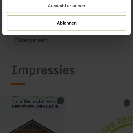
Auswahl erlauben
Openingstijden
Ablehnen
Kenmerken / bijzonderheden
Categorieën
Impressies