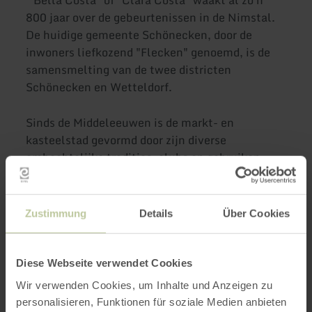
800 jaar over de gebeurtenissen in de Nimstal.
De huidige gemeente Schönecken, door de
inwoners liefkozend "Flecken" genoemd, is de
samensmelting van de twee districten
Schönecken en Wetteldorf.
Sinds de Middeleeuwen is de markt- en
kasteelstad gevormd door zijn diverse
ambachtelijke tradities, clubs en gebruiken.
Meer informatie
Zustimmung
Details
Über Cookies
Diese Webseite verwendet Cookies
Wir verwenden Cookies, um Inhalte und Anzeigen zu
Openingstijden
personalisieren, Funktionen für soziale Medien anbieten