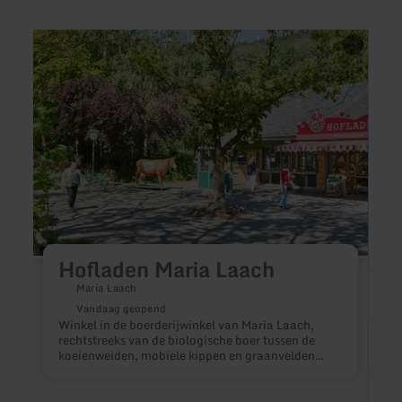
meer
meer
informatie
inform
over:
over:
Hofladen
Hofca
Maria
Heye
Laach
Hofladen Maria Laach
Maria Laach
Vandaag geopend
Winkel in de boerderijwinkel van Maria Laach,
rechtstreeks van de biologische boer tussen de
koeienweiden, mobiele kippen en graanvelden
aan het Laacher meer.