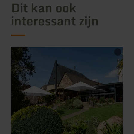
Dit kan ook
interessant zijn
meer
meer
informatie
inform
over:
over:
Löffels
Brothe
Landhaus
Bar
Wittli