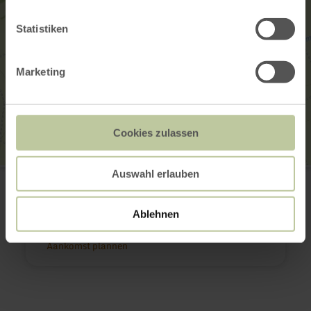
Statistiken
Marketing
Cookies zulassen
Kartoffelhof Frießem
Auswahl erlauben
Burgstraße 5
56753 Naunheim
(0049) 2654 7397
Ablehnen
E-mail
Aankomst plannen