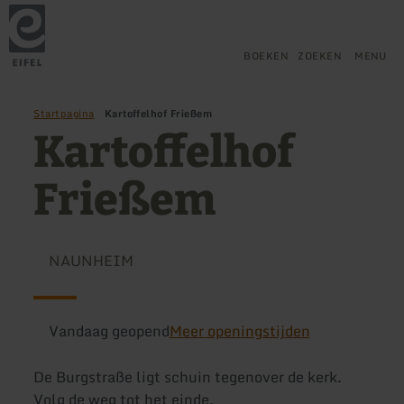
Terug
Ga naar de hoofdinhoud
Ga naar de zoekfunctie
Ga naar de hoofdnavigatie
Ga naar de voettekst
naar
de
startpagina
BOEKEN
ZOEKEN
MENU
Startpagina
Kartoffelhof Frießem
Kartoffelhof
Frießem
NAUNHEIM
Vandaag geopend
Meer openingstijden
De Burgstraße ligt schuin tegenover de kerk.
Volg de weg tot het einde.