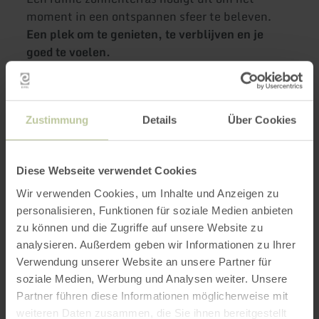
moment in een ontspannen sfeer te beleven.
Een plek om te genieten, te verblijven en je
goed te voelen.
Meer informatie
Zustimmung
Details
Über Cookies
Diese Webseite verwendet Cookies
Openingstijden
Wir verwenden Cookies, um Inhalte und Anzeigen zu
personalisieren, Funktionen für soziale Medien anbieten
Kenmerken / bijzonderheden
zu können und die Zugriffe auf unsere Website zu
analysieren. Außerdem geben wir Informationen zu Ihrer
Verwendung unserer Website an unsere Partner für
Categorieën
soziale Medien, Werbung und Analysen weiter. Unsere
Partner führen diese Informationen möglicherweise mit
Aantal zitplaatsen
weiteren Daten zusammen, die Sie ihnen bereitgestellt