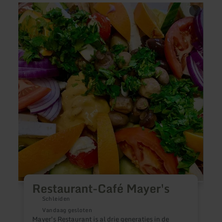
meer
meer
informatie
inform
over:
over:
Restaurant-
Mc
Café
Donal
Mayer's
Restaurant-Café Mayer's
Schleiden
K
Vandaag gesloten
h
Mayer's Restaurant is al drie generaties in de