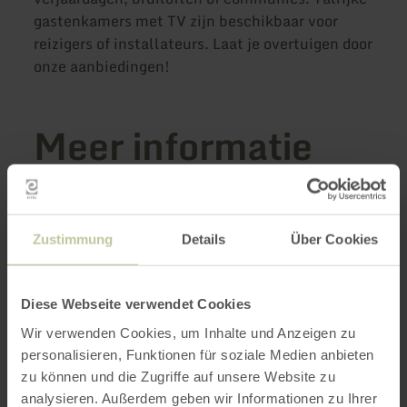
gastenkamers met TV zijn beschikbaar voor
reizigers of installateurs. Laat je overtuigen door
onze aanbiedingen!
Meer informatie
Zustimmung
Details
Über Cookies
Openingstijden
Kenmerken / bijzonderheden
Diese Webseite verwendet Cookies
Wir verwenden Cookies, um Inhalte und Anzeigen zu
Categorieën
personalisieren, Funktionen für soziale Medien anbieten
zu können und die Zugriffe auf unsere Website zu
analysieren. Außerdem geben wir Informationen zu Ihrer