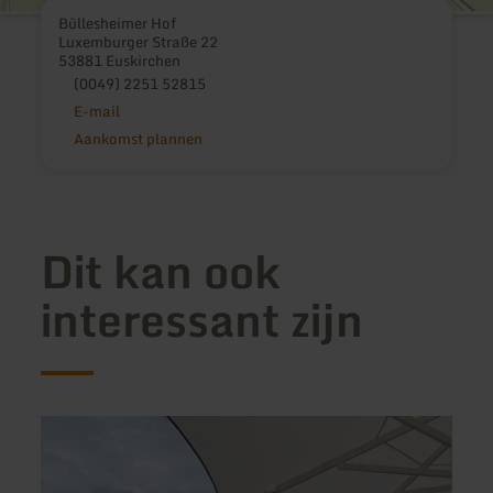
Büllesheimer Hof
Luxemburger Straße 22
53881 Euskirchen
(0049) 2251 52815
E-mail
Aankomst plannen
Dit kan ook
interessant zijn
meer
meer
informatie
inform
over:
over:
Maximiner
Gerol