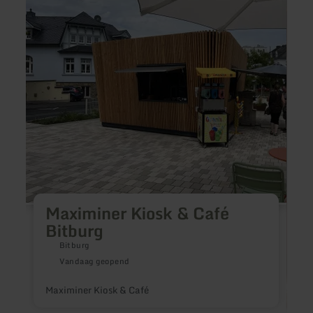
Kiosk
-
&amp;
Kiyo
Café
Sushi
Bitburg
&amp
Grill
Resta
Maximiner Kiosk & Café
Bitburg
Bitburg
Vandaag geopend
Maximiner Kiosk & Café