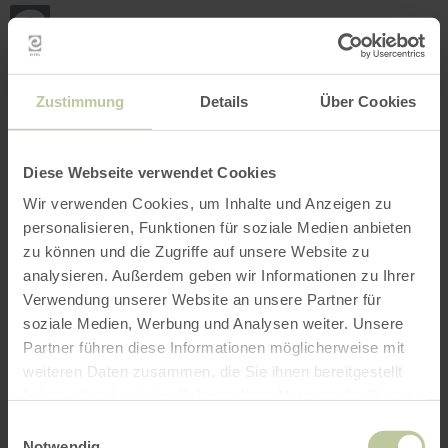
Terug
Ga naar de hoofdinhoud
Ga naar de zoekfunctie
Ga naar de hoofdnavigatie
Ga naar de voettekst
naar
de
startpagina
BOEKEN
ZOEKEN
MENU
Het onderstaande vrijetijdsaanbod is door de
Zustimmung
Details
Über Cookies
aanbieder Vulkanpark GmbH op het
boekingsplatform Regiondo geplaatst. De
aanbieder Vulkanpark GmbH is als enige
Diese Webseite verwendet Cookies
verantwoordelijk voor de inhoud.
Wir verwenden Cookies, um Inhalte und Anzeigen zu
personalisieren, Funktionen für soziale Medien anbieten
zu können und die Zugriffe auf unsere Website zu
analysieren. Außerdem geben wir Informationen zu Ihrer
Verwendung unserer Website an unsere Partner für
soziale Medien, Werbung und Analysen weiter. Unsere
Partner führen diese Informationen möglicherweise mit
weiteren Daten zusammen, die Sie ihnen bereitgestellt
haben oder die sie im Rahmen Ihrer Nutzung der Dienste
gesammelt haben.
Einwilligungsauswahl
Notwendig