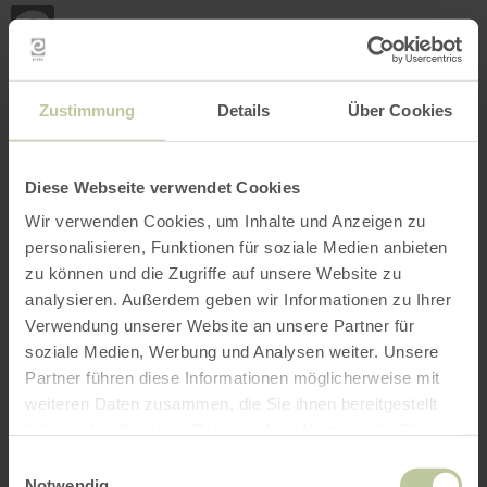
Terug
Ga naar de hoofdinhoud
Ga naar de zoekfunctie
Ga naar de hoofdnavigatie
Ga naar de voettekst
naar
de
startpagina
BOEKEN
ZOEKEN
MENU
Het onderstaande vrijetijdsaanbod is door de
Zustimmung
Details
Über Cookies
aanbieder FTB-Adventures op het
boekingsplatform Regiondo geplaatst. De
aanbieder FTB-Adventures is als enige
Diese Webseite verwendet Cookies
verantwoordelijk voor de inhoud.
Wir verwenden Cookies, um Inhalte und Anzeigen zu
personalisieren, Funktionen für soziale Medien anbieten
zu können und die Zugriffe auf unsere Website zu
analysieren. Außerdem geben wir Informationen zu Ihrer
Verwendung unserer Website an unsere Partner für
soziale Medien, Werbung und Analysen weiter. Unsere
Partner führen diese Informationen möglicherweise mit
weiteren Daten zusammen, die Sie ihnen bereitgestellt
haben oder die sie im Rahmen Ihrer Nutzung der Dienste
gesammelt haben.
Einwilligungsauswahl
Notwendig