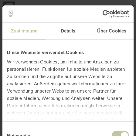
Terug
Ga naar de hoofdinhoud
Ga naar de zoekfunctie
Ga naar de hoofdnavigatie
Ga naar de voettekst
naar
de
startpagina
BOEKEN
ZOEKEN
MENU
Het onderstaande vrijetijdsaanbod is door de
Zustimmung
Details
Über Cookies
aanbieder eifelnomaden op het
boekingsplatform Regiondo geplaatst. De
aanbieder eifelnomaden is als enige
Diese Webseite verwendet Cookies
verantwoordelijk voor de inhoud.
Wir verwenden Cookies, um Inhalte und Anzeigen zu
personalisieren, Funktionen für soziale Medien anbieten
zu können und die Zugriffe auf unsere Website zu
analysieren. Außerdem geben wir Informationen zu Ihrer
Verwendung unserer Website an unsere Partner für
soziale Medien, Werbung und Analysen weiter. Unsere
Partner führen diese Informationen möglicherweise mit
weiteren Daten zusammen, die Sie ihnen bereitgestellt
haben oder die sie im Rahmen Ihrer Nutzung der Dienste
gesammelt haben.
Einwilligungsauswahl
Notwendig