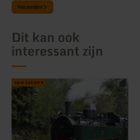
Verzenden
Dit kan ook
interessant zijn
meer
meer
vanaf 163,00 €
vana
informatie
inform
over:
over:
Bin
Mons
mal
zum
kurz
Anbe
weg
...
in
die
Vulkanregion
Laacher