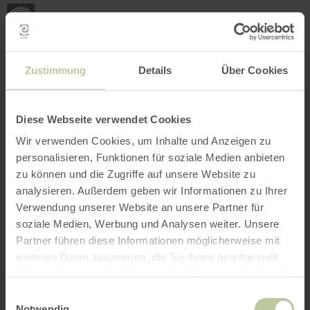
Terug
Ga naar de hoofdinhoud
Ga naar de zoekfunctie
Ga naar de hoofdnavigatie
Ga naar de voettekst
naar
de
startpagina
BOEKEN
ZOEKEN
MENU
Het onderstaande vrijetijdsaanbod is door de
Zustimmung
Details
Über Cookies
aanbieder Vulkanhof Ziegenkäserei Tourismus
und Dienstleistungen op het boekingsplatform
Regiondo geplaatst. De aanbieder Vulkanhof
Diese Webseite verwendet Cookies
Ziegenkäserei Tourismus und Dienstleistungen
Wir verwenden Cookies, um Inhalte und Anzeigen zu
is als enige verantwoordelijk voor de inhoud.
personalisieren, Funktionen für soziale Medien anbieten
zu können und die Zugriffe auf unsere Website zu
analysieren. Außerdem geben wir Informationen zu Ihrer
Verwendung unserer Website an unsere Partner für
soziale Medien, Werbung und Analysen weiter. Unsere
Partner führen diese Informationen möglicherweise mit
weiteren Daten zusammen, die Sie ihnen bereitgestellt
haben oder die sie im Rahmen Ihrer Nutzung der Dienste
gesammelt haben.
Einwilligungsauswahl
Notwendig