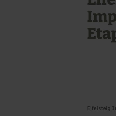
Imp
Etap
Eifelsteig 