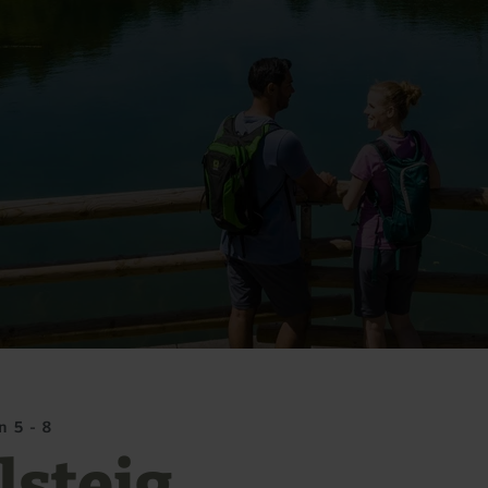
n 5 - 8
lsteig