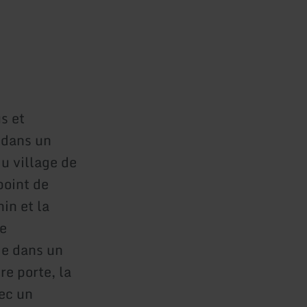
s et
 dans un
u village de
point de
in et la
ée
ie dans un
e porte, la
vec un