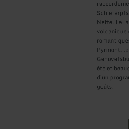
raccordemen
Schieferpfa
Nette. Le l
volcanique 
romantiques
Pyrmont, le
Genovefabur
été et beauc
d'un program
goûts.