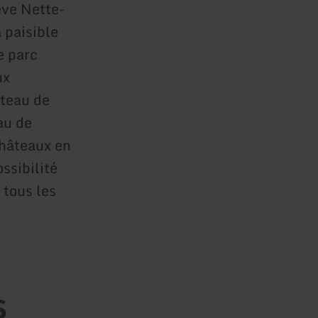
êve Nette-
 paisible
e parc
ux
âteau de
au de
châteaux en
ssibilité
 tous les
s