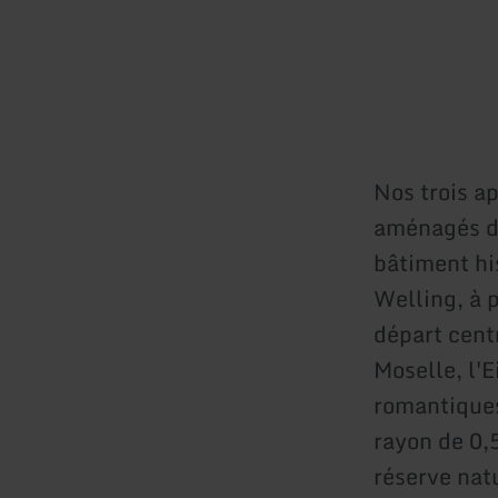
Nos trois a
aménagés d
bâtiment hi
Welling, à 
départ centr
Moselle, l'
romantiques
rayon de 0,
réserve natu