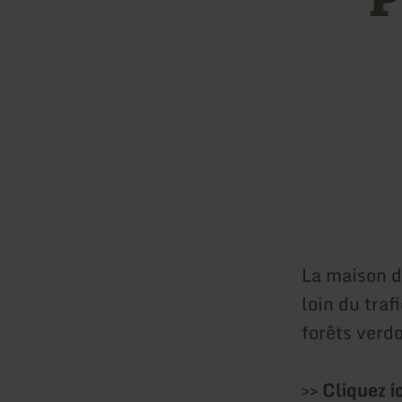
La maison d
loin du traf
forêts verd
>> Cliquez i