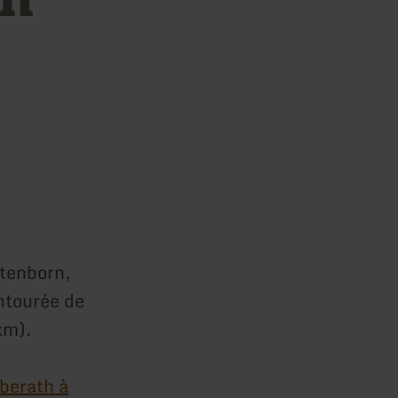
ttenborn,
entourée de
km).
berath à