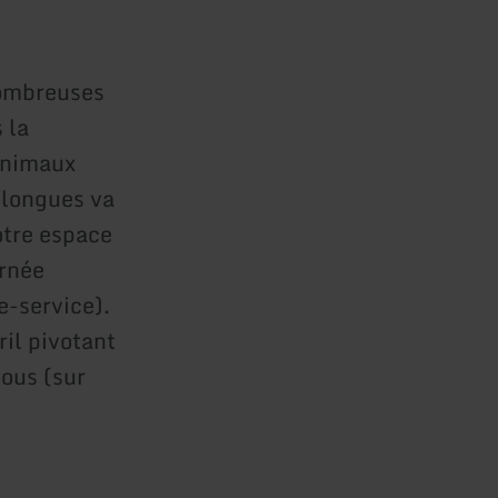
nombreuses
 la
animaux
s longues va
otre espace
urnée
e-service).
il pivotant
vous (sur