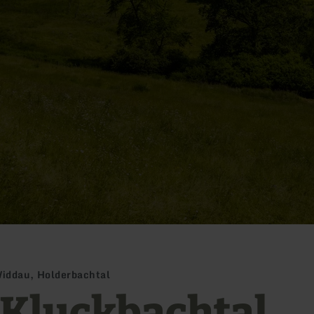
Widdau, Holderbachtal
- Kluckbachtal,