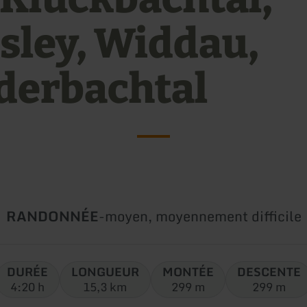
sley, Widdau,
derbachtal
Type
Difficulté:
RANDONNÉE
-
moyen, moyennement difficile
de
circuit:
DURÉE
LONGUEUR
MONTÉE
DESCENTE
4:20 h
15,3 km
299 m
299 m