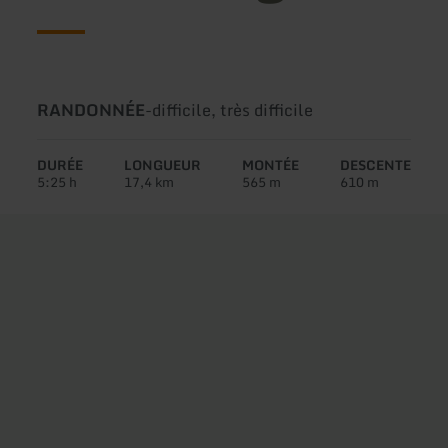
Type
Difficulté:
RANDONNÉE
-
difficile, très difficile
de
circuit:
DURÉE
LONGUEUR
MONTÉE
DESCENTE
5:25 h
17,4 km
565 m
610 m