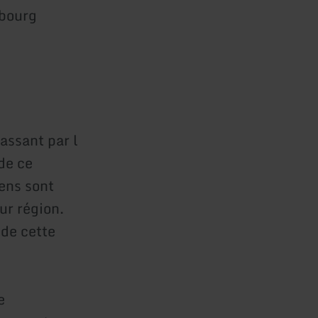
mbourg
assant par l
 de ce
gens sont
r région.
 de cette
e