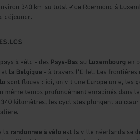
environ 340 km au total ✔de Roermond à Luxe
e déjeuner.
ES.LOS
 pays à vélo - des
Pays-Bas
au
Luxembourg
en p
et
la Belgique
- à travers l'Eifel. Les frontières
lo
sont floues : ici, on vit une Europe unie, les 
en même temps profondément enracinés dans leu
 340 kilomètres, les cyclistes plongent au cœur
alière.
e la
randonnée à vélo
est la ville néerlandaise d